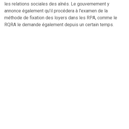
les relations sociales des aînés. Le gouvernement y
annonce également qu'il procédera à l'examen de la
méthode de fixation des loyers dans les RPA, comme le
RQRA le demande également depuis un certain temps.
En 2014, à la suite du violent incendie d’une résidence dans
la municipalité de L’Isle-Verte, d’importantes mesures ont
été prises par le gouvernement pour assurer la sécurité
des aînés en résidence, dont une aide financière, bonifiée
plusieurs fois jusqu’à atteindre plus de 200 M$, afin de
munir les résidences de gicleurs. Aujourd’hui, le
gouvernement prend les mesures nécessaires pour
assurer la pérennité des résidences privées pour aînés en
elles-mêmes, avec des initiatives d'un peu plus de 700
millions sur les cinq prochaines années.
Paradigme Stratégies ne peut s’empêcher de souligner
l’implication remarquable d'Yves Desjardins, président-
directeur général du RQRA, dans cette lutte pour le bien-